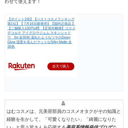
わせて使えます！
【ポイント2倍】【ベストコスメランキング
第1位】【 7月16日新発売】【国内正規品 】
【二個購入100円off】【定形外郵便】コスメ
デコルテ アイグロウジェム スキンシャド
ウ 6g 全30色 濡れたようなツヤのDewy
Glow 湿度を含んだマットなSilky Matte 全
30色
楽天で購入
はむコスメは、元美容部員のコスメオタクがその知識と
経験を生かして、「可愛くなりたい」「綺麗になりた
い」と思う皆さんを応援する
美容系情報発信ブログ
で