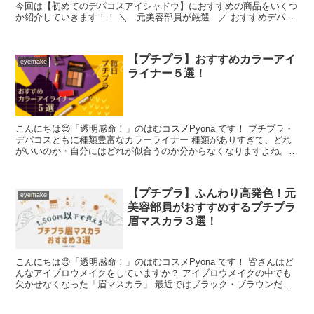
今回は【初めてのデパコスアイシャドウ】におすすめの商品をいくつ
か紹介していきます！！ ＼ 元美容部員が厳選 ／ おすすめデパコ
スアイシャドウ５選！...
【プチプラ】おすすめカラーアイ
eyemake
ライナー５選！
こんにちは😊「透明感命！」のはむコスメPyona です！ プチプラ・
デパコスともに種類豊富なカラーライナー 種類がありすぎて、どれ
がいいのか・自分にはどれが似合うのか分からなくなりますよね。
今回は初心者さんに...
【プチプラ】ふんわり高発色！元
eyemake
美容部員がおすすめするプチプラ
眉マスカラ３選！
こんにちは😊「透明感命！」のはむコスメPyona です！ 皆さんはど
んなアイブロウメイクをしていますか？ アイブロウメイクの中でも
欠かせなくなった「眉マスカラ」 最近ではブラック・ブラウンだけ
でなくカラーバリエ...