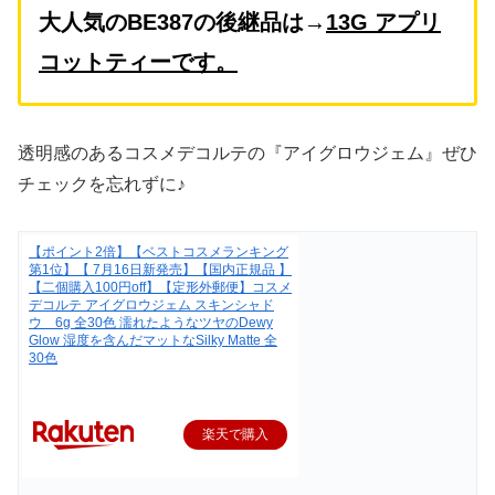
大人気のBE387の後継品は→
13G アプリ
コットティーです。
透明感のあるコスメデコルテの『アイグロウジェム』ぜひ
チェックを忘れずに♪
【ポイント2倍】【ベストコスメランキング
第1位】【 7月16日新発売】【国内正規品 】
【二個購入100円off】【定形外郵便】コスメ
デコルテ アイグロウジェム スキンシャド
ウ 6g 全30色 濡れたようなツヤのDewy
Glow 湿度を含んだマットなSilky Matte 全
30色
楽天で購入