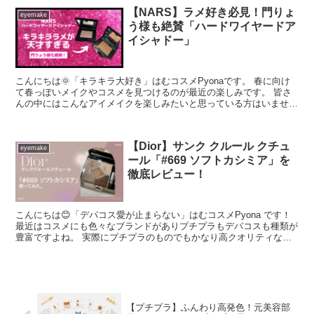
【NARS】ラメ好き必見！門りょ
eyemake
う様も絶賛「ハードワイヤードア
イシャドー」
こんにちは🌞「キラキラ大好き」はむコスメPyonaです。 春に向け
て春っぽいメイクやコスメを見つけるのが最近の楽しみです。 皆さ
んの中にはこんなアイメイクを楽しみたいと思っている方はいません
か？ 単色ア...
【Dior】サンク クルール クチュ
eyemake
ール「#669 ソフトカシミア」を
徹底レビュー！
こんにちは😊「デパコス愛が止まらない」はむコスメPyona です！
最近はコスメにも色々なブランドがありプチプラもデパコスも種類が
豊富ですよね。 実際にプチプラのものでもかなり高クオリティなア
イシャドウが勢ぞろいして...
【プチプラ】ふんわり高発色！元美容部