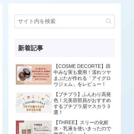
新着記事
【COSME DECORTE】田
中みな実も愛用！濡れツヤ
まぶたが作れる「アイグロ
ウジェム」をレビュー！
【プチプラ】ふんわり高発
色！元美容部員がおすすめ
するプチプラ眉マスカラ３
選！
【THREE】スリーの化粧
水・乳液を使いきったので